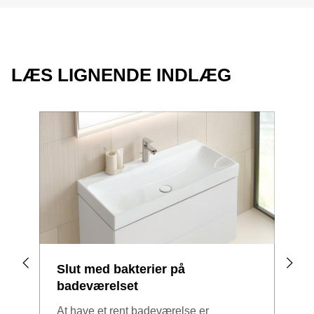
LÆS LIGNENDE INDLÆG
Slut med bakterier på
Pla
badeværelset
At p
At have et rent badeværelse er
resu