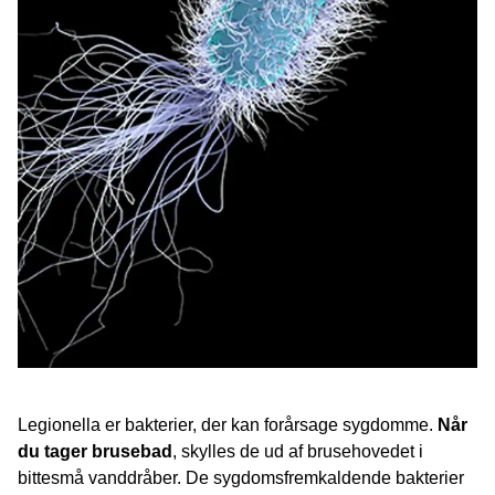
Legionella er bakterier, der kan forårsage sygdomme.
Når
du tager brusebad
, skylles de ud af brusehovedet i
bittesmå vanddråber. De sygdomsfremkaldende bakterier