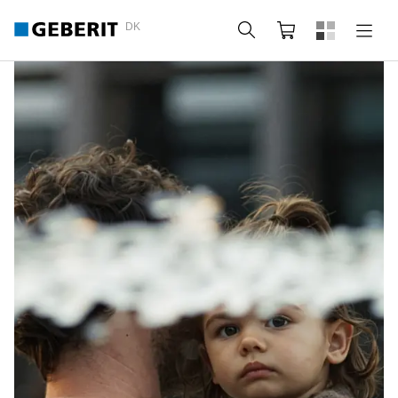
DK
Søg
Indkøbskurv