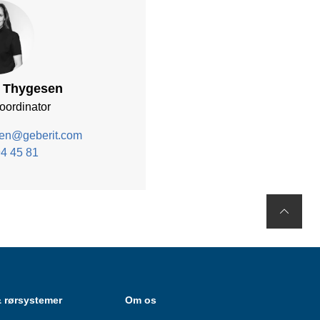
k Thygesen
oordinator
sen@geberit.com
4 45 81
& rørsystemer
Om os