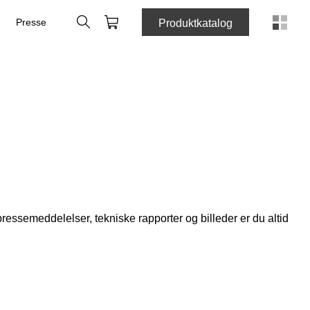
Søg
Indkøbskurv
e
Presse
Produktkatalog
essemeddelelser, tekniske rapporter og billeder er du altid