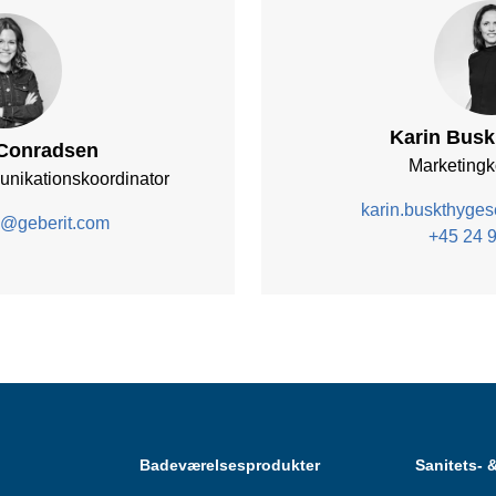
Karin Bus
 Conradsen
Marketingk
unikationskoordinator
karin.buskthyge
k@geberit.com
+45 24 9
Badeværelsesprodukter
Sanitets- 