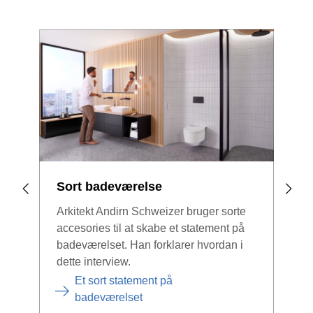
Sort badeværelse
Et 
bad
Arkitekt Andirn Schweizer bruger sorte
accesories til at skabe et statement på
Et s
badeværelset. Han forklarer hvordan i
luks
dette interview.
er i
lide
Et sort statement på
badeværelset