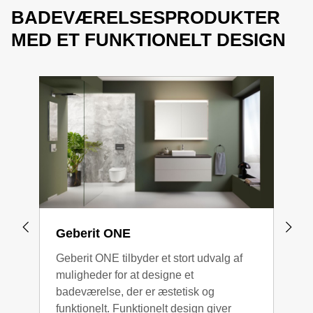
BADEVÆRELSESPRODUKTER
MED ET FUNKTIONELT DESIGN
Geberit ONE
Geb
Geberit ONE tilbyder et stort udvalg af
Kont
muligheder for at designe et
forb
badeværelse, der er æstetisk og
funktionelt. Funktionelt design giver