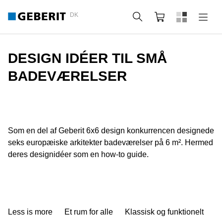
DK
Søg
Indkøbskurv
DESIGN IDÉER TIL SMÅ
BADEVÆRELSER
Som en del af Geberit 6x6 design konkurrencen designede
seks europæiske arkitekter badeværelser på 6 m². Hermed
deres designidéer som en how-to guide.
Less is more
Et rum for alle
Klassisk og funktionelt
D