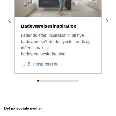
Badeværelsesinspiration
Ind
m²
Leder du efter inspiration til dit nye
badeværelse? Se de nyeste trends og
Selv
idéer til praktisk
Gebe
badeværelsesindretning.
lill
Bliv inspireret nu
Del på sociale medier