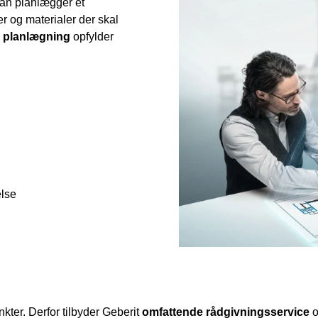
man planlægger et
r og materialer der skal
 planlægning
opfylder
else
nkter. Derfor tilbyder Geberit
omfattende rådgivningsservice