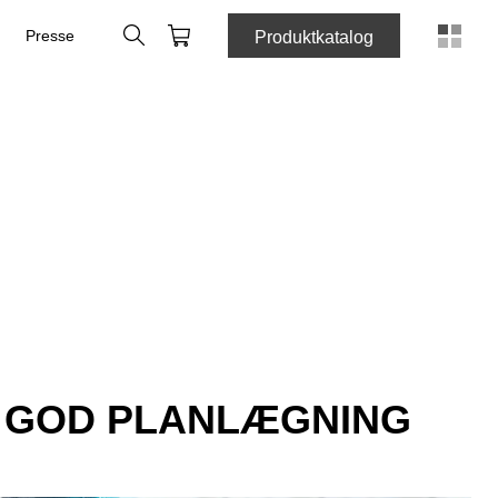
Søg
Indkøbskurv
e
Presse
Produktkatalog
 GOD PLANLÆGNING