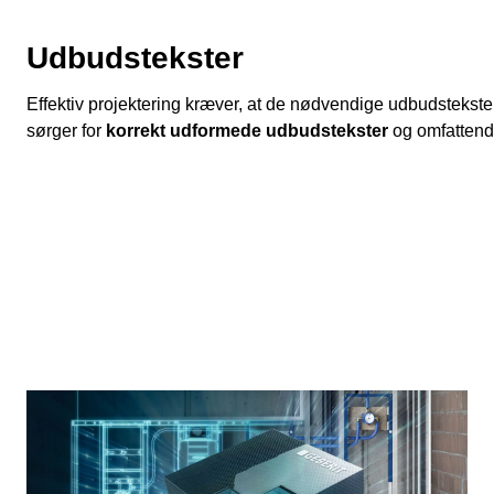
Udbudstekster
Effektiv projektering kræver, at de nødvendige udbudstekster
sørger for
korrekt udformede udbudstekster
og omfatten