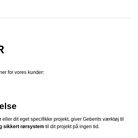
R
tner for vores kunder:
else
ller dit eget specifikke projekt, giver Geberits værktøj til
g sikkert rørsystem
til dit projekt på ingen tid.