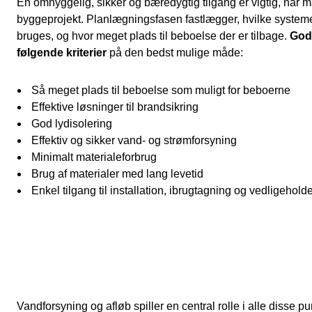
En omhyggelig, sikker og bæredygtig tilgang er vigtig, når 
byggeprojekt. Planlægningsfasen fastlægger, hvilke systeme
bruges, og hvor meget plads til beboelse der er tilbage.
God
følgende kriterier
på den bedst mulige måde:
Så meget plads til beboelse som muligt for beboerne
Effektive løsninger til brandsikring
God lydisolering
Effektiv og sikker vand- og strømforsyning
Minimalt materialeforbrug
Brug af materialer med lang levetid
Enkel tilgang til installation, ibrugtagning og vedligehold
Vandforsyning og afløb spiller en central rolle i alle disse pu