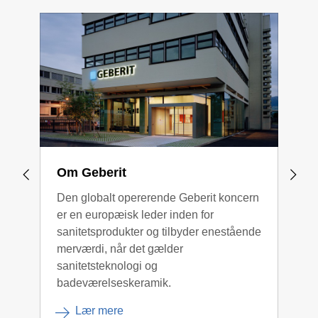
Om Geberit
Des
Den globalt opererende Geberit koncern
Vore
er en europæisk leder inden for
insp
sanitetsprodukter og tilbyder enestående
menn
merværdi, når det gælder
sanitetsteknologi og
badeværelseskeramik.
Lær mere