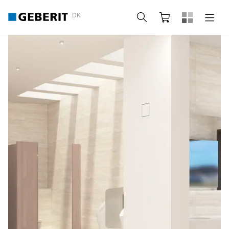
DK
Søg
Indkøbskurv